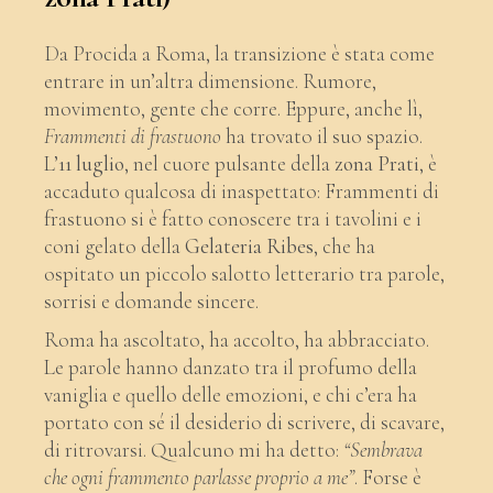
Da Procida a Roma, la transizione è stata come
entrare in un’altra dimensione. Rumore,
movimento, gente che corre. Eppure, anche lì,
Frammenti di frastuono
ha trovato il suo spazio.
L’
11 luglio
, nel cuore pulsante della
zona Prati
, è
accaduto qualcosa di inaspettato: Frammenti di
frastuono si è fatto conoscere tra i tavolini e i
coni gelato della
Gelateria Ribes
, che ha
ospitato un piccolo salotto letterario tra parole,
sorrisi e domande sincere.
Roma ha ascoltato, ha accolto, ha abbracciato.
Le parole hanno danzato tra il profumo della
vaniglia e quello delle emozioni, e chi c’era ha
portato con sé il desiderio di scrivere, di scavare,
di ritrovarsi. Qualcuno mi ha detto:
“Sembrava
che ogni frammento parlasse proprio a me”
. Forse è