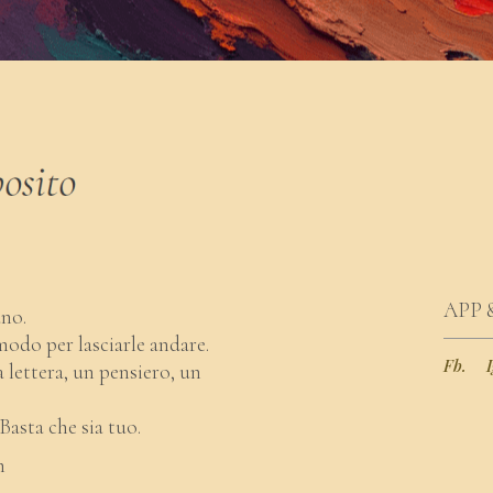
APP 
ano.
 modo per lasciarle andare.
Fb.
I
 lettera, un pensiero, un
Basta che sia tuo.
m