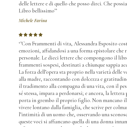
delle lettere e di quello che posso dirci. Che possi
Libro bellissimo’’
Michele Farina
‘’Con Frammenti di vita, Alessandra Esposito cost
emozioni, affidandosi a una forma epistolare che r
personale. Le dieci lettere che compongono il lib
frammenti sospesi, destinati a chiunque sappia acco
La forza dell’opera sta proprio nella varietà delle vo
alla madre, raccontando con dolcezza e gratitudine
il tradimento alla compagna di una vita, con il pes
sé stessa, impara a perdonarsi; e ancora, la lettera
porta in grembo il proprio figlio. Non mancano il 
vivere lontano dalla famiglia, che scrive per colmare
l’intimità di un uomo che, osservando una sconosci
queste voci si affiancano quella di una donna inna