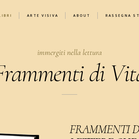
LIBRI
ARTE VISIVA
ABOUT
RASSEGNA S
FRAMMENTI DI
FRASTUONO
FRAMMENTI DI VITA
FRAMMENTI DI
immergiti nella lettura
FRASTUONO
FRAMMENTI DI VITA
Frammenti di Vit
FRAMMENTI D