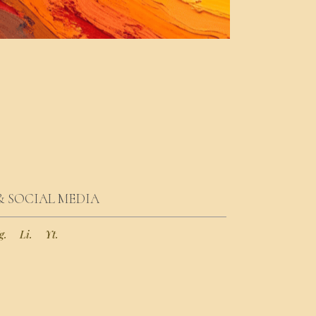
& SOCIAL MEDIA
g.
Li.
Yt.