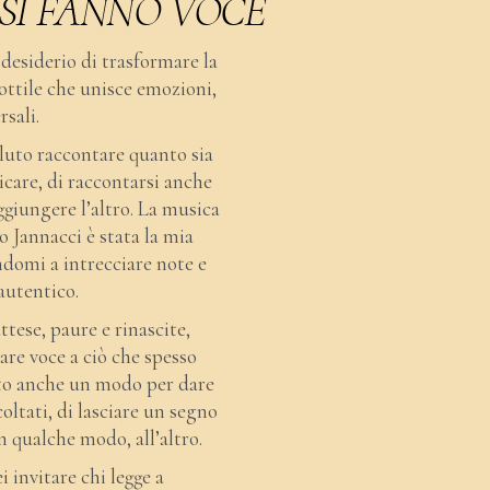
SI FANNO VOCE
desiderio di trasformare la
sottile che unisce emozioni,
rsali.
oluto raccontare quanto sia
care, di raccontarsi anche
ggiungere l’altro. La musica
o Jannacci è stata la mia
ndomi a intrecciare note e
autentico.
ttese, paure e rinascite,
dare voce a ciò che spesso
ato anche un modo per dare
oltati, di lasciare un segno
 in qualche modo, all’altro.
 invitare chi legge a