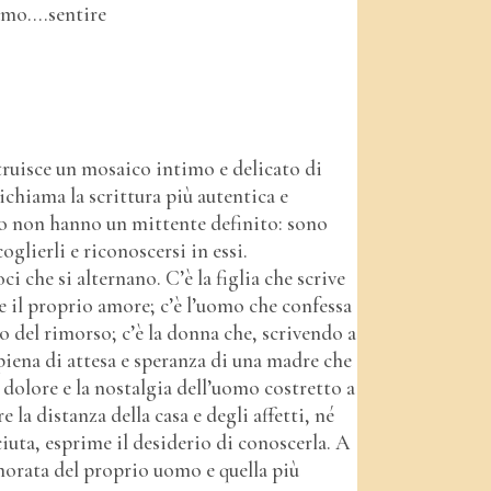
amo....sentire
ruisce un mosaico intimo e delicato di
ichiama la scrittura più autentica e
ro non hanno un mittente definito: sono
glierli e riconoscersi in essi.
ci che si alternano. C’è la figlia che scrive
 il proprio amore; c’è l’uomo che confessa
o del rimorso; c’è la donna che, scrivendo a
 piena di attesa e speranza di una madre che
dolore e la nostalgia dell’uomo costretto a
 la distanza della casa e degli affetti, né
uta, esprime il desiderio di conoscerla. A
morata del proprio uomo e quella più