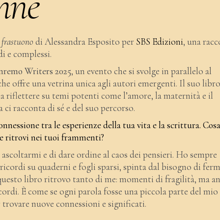
onne
 frastuono
di Alessandra Esposito per
SBS Edizioni
, una racc
i e complessi.
nremo Writers 2025
, un evento che si svolge in parallelo al
he offre una vetrina unica agli autori emergenti. Il suo libro
a riflettere su temi potenti come l’amore, la maternità e il
a ci racconta di sé e del suo percorso.
nessione tra le esperienze della tua vita e la scrittura. Cosa
te ritrovi nei tuoi frammenti?
 ascoltarmi e di dare ordine al caos dei pensieri. Ho sempre
ricordi su quaderni e fogli sparsi, spinta dal bisogno di fer
questo libro ritrovo tanto di me: momenti di fragilità, ma a
ricordi. È come se ogni parola fosse una piccola parte del mio
r trovare nuove connessioni e significati.